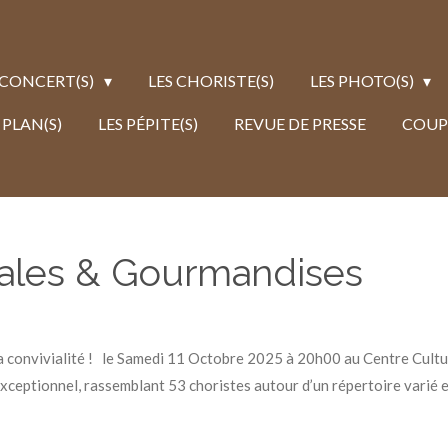
 CONCERT(S)
LES CHORISTE(S)
LES PHOTO(S)
 PLAN(S)
LES PÉPITE(S)
REVUE DE PRESSE
COUP
rales & Gourmandises
 la convivialité ! le Samedi 11 Octobre 2025 à 20h00 au Centre Cultu
ceptionnel, rassemblant 53 choristes autour d’un répertoire varié e