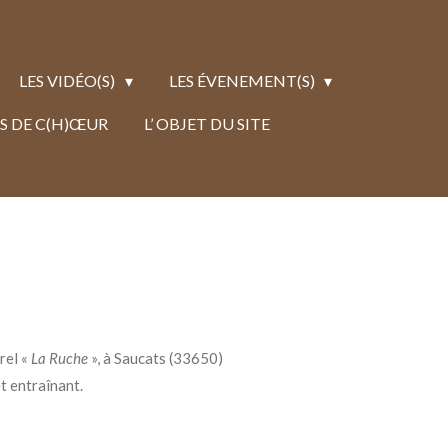
LES VIDÉO(S)
LES ÉVENEMENT(S)
S DE C(H)ŒUR
L’ OBJET DU SITE
rel «
La Ruche
», à Saucats (33650)
t entraînant.