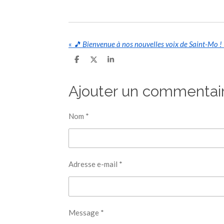
«
🎵 Bienvenue à nos nouvelles voix de Saint-Mo !
P
P
P
a
a
a
r
r
r
t
t
t
Ajouter un commentai
a
a
a
g
g
g
e
e
e
r
r
r
Nom *
Adresse e-mail *
Message *