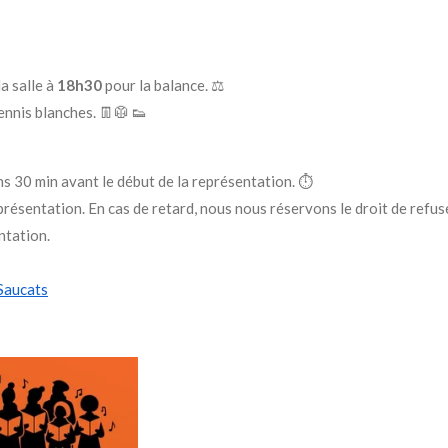
a salle à
18h30
pour la balance
. ⚖︎
ennis blanches. 👖🥼 👟
ins 30 min avant le début de la représentation. ⏱️
résentation. En cas de retard, nous nous réservons le droit de refuser
ntation.
Saucats