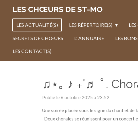
Passer
LES CHŒURS DE ST-MO
au
contenu
LES ACTUALITÉ(S)
LES RÉPERTOIRE(S)
LES
principal
SECRETS DE CHŒURS
L' ANNUAIRE
LES BONS
LES CONTACT(S)
♫⋆｡ ♪ ₊˚♬ ﾟ. Cho
Publié le 6 octobre 2025 à 23:52
Une soirée placée sous le signe du chant et de
Deux chorales se réunissent pour un concert ex