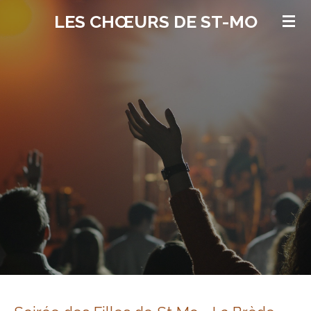
Passer
LES CHŒURS DE ST-MO
au
contenu
principal