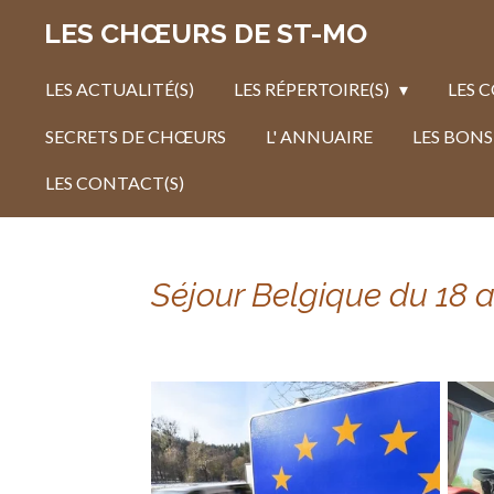
Passer
LES CHŒURS DE ST-MO
au
contenu
LES ACTUALITÉ(S)
LES RÉPERTOIRE(S)
LES 
principal
SECRETS DE CHŒURS
L' ANNUAIRE
LES BONS
LES CONTACT(S)
Séjour Belgique du 18 