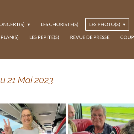
CONCERT(S)
LES CHORISTE(S)
LES PHOTO(S)
 PLAN(S)
LES PÉPITE(S)
REVUE DE PRESSE
COUP
au 21 Mai 2023