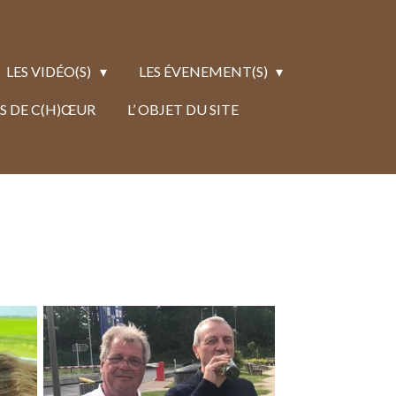
LES VIDÉO(S)
LES ÉVENEMENT(S)
S DE C(H)ŒUR
L’ OBJET DU SITE