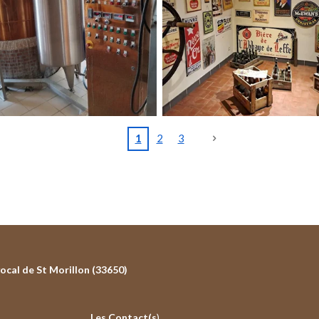
1
2
3
ocal de St Morillon (33650)
Les Contact(s
)