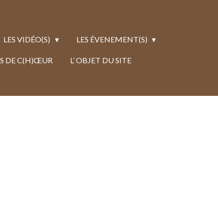
LES VIDÉO(S)
LES ÉVENEMENT(S)
S DE C(H)ŒUR
L’ OBJET DU SITE