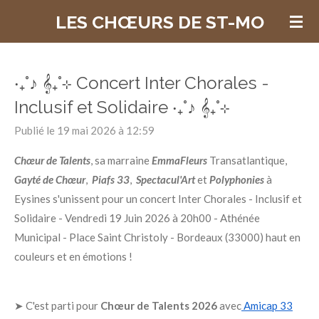
Passer
LES CHŒURS DE ST-MO
au
contenu
principal
‧₊˚♪ 𝄞₊˚⊹ Concert Inter Chorales -
Inclusif et Solidaire ‧₊˚♪ 𝄞₊˚⊹
Publié le 19 mai 2026 à 12:59
Chœur de Talents
, sa marraine
EmmaFleurs
Transatlantique,
Gayté de Chœur
,
Piafs 33
,
Spectacul'Art
et
Polyphonies
à
Eysines s'unissent pour un concert Inter Chorales - Inclusif et
Solidaire - Vendredi 19 Juin 2026 à 20h00 - Athénée
Municipal - Place Saint Christoly - Bordeaux (33000) haut en
couleurs et en émotions !
➤ C'est parti pour
Chœur de Talents 2026
avec
Amicap 33