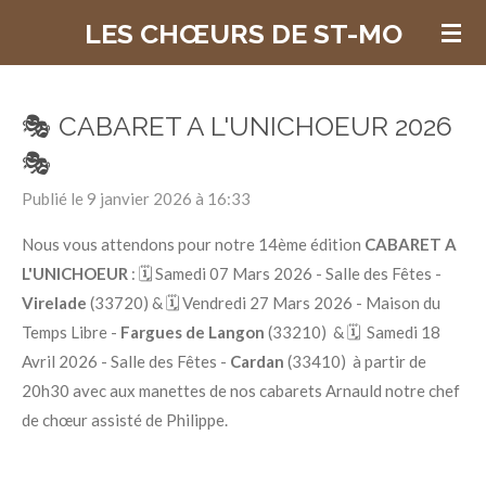
Passer
LES CHŒURS DE ST-MO
au
contenu
principal
🎭 CABARET A L'UNICHOEUR 2026
🎭
Publié le 9 janvier 2026 à 16:33
Nous vous attendons pour notre 14ème édition
CABARET A
L'UNICHOEUR
: 🗓️ Samedi 07 Mars 2026 - Salle des Fêtes -
Virelade
(33720) & 🗓️ Vendredi 27 Mars 2026 - Maison du
Temps Libre -
Fargues de Langon
(33210) & 🗓️ Samedi 18
Avril 2026 - Salle des Fêtes -
Cardan
(33410)
à partir de
20h30 a
vec a
ux manettes de nos cabarets Arnauld notre chef
de chœur assisté de Philippe.