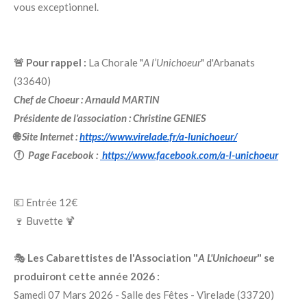
vous exceptionnel.
🚨 Pour rappel :
La Chorale "
A l’Unichoeur
" d'Arbanats
(33640)
Chef de Choeur : Arnauld MARTIN
Présidente de l'association : Christine GENIES
🌐
Site Internet :
https://www.virelade.fr/a-lunichoeur/
ⓕ
Page Facebook :
https://www.facebook.com/a-l-unichoeur
💶 Entrée 12€
🍷 Buvette 🍹
🎭
Les Cabarettistes de l'Association "
A L'Unichoeur
" se
produiront cette année 2026 :
Samedi 07 Mars 2026 - Salle des Fêtes - Virelade (33720)