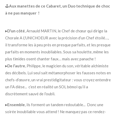
🕹️
Aux manettes de ce Cabaret, un Duo technique de choc
à ne pas manquer !
▸D’un côté
, Arnauld MARTIN, le Chef de chœur qui dirige la
Chorale A L'UNICHOEUR avec la précision d’un Chef étoilé…,
il transforme les à peu près en presque parfaits, et les presque
parfaits en moments inoubliables. Sous sa houlette, même les
plus timides osent chanter faux… mais avec panache !
▸De l’autre
, Philippe, le magicien du son, véritable alchimiste
des décibels. Lui seul sait métamorphoser les fausses notes en
chefs-d’œuvre, un vrai prestidigitateur : vous croyez entendre
un FA dièse... c’est en réalité un SOL bémol qu’il a
discrètement sauvé de l’oubli.
▸Ensemble
, ils forment un tandem redoutable... Donc une
soirée inoubliable vous attend ! Ne manquez pas ce rendez-